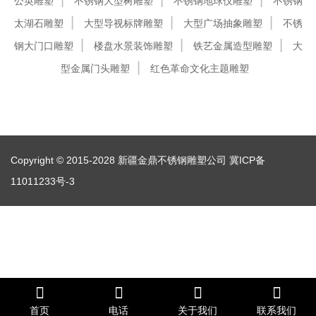
公英雕塑
不锈钢大型树雕塑
不锈钢地球仪雕塑
不锈钢
太湖石雕塑
大型导视标牌雕塑
大型广场抽象雕塑
不锈
钢大门口雕塑
楼盘水景装饰雕塑
铁艺金属造型雕塑
大
型金属门头雕塑
红色革命文化主题雕塑
Copyright © 2015-2028 新疆金鼎不锈钢雕塑公司
冀ICP备
11011233号-3
首页
电话
关于我们
联系我们