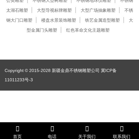
公英雕塑
不锈钢大型树雕塑
不锈钢地球仪雕塑
不锈钢
太湖石雕塑
大型导视标牌雕塑
大型广场抽象雕塑
不锈
钢大门口雕塑
楼盘水景装饰雕塑
铁艺金属造型雕塑
大
型金属门头雕塑
红色革命文化主题雕塑
Copyright © 2015-2028 新疆金鼎不锈钢雕塑公司
冀ICP备
11011233号-3
首页
电话
关于我们
联系我们